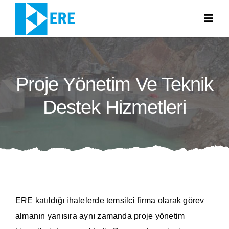
Skip
to
Togg
Navig
content
ANA SAYFA
Proje Yönetim Ve Teknik
HAKKIMIZDA
Destek Hizmetleri
FAALİYET ALANLARIMIZ
HABERLER
İLETİŞİM
EN
ERE katıldığı ihalelerde temsilci firma olarak görev
almanın yanısıra aynı zamanda proje yönetim